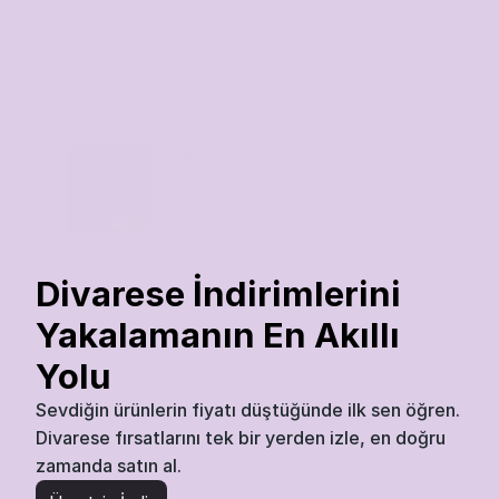
Aura Mode
Lüks İnce Topuklu Bot (Eflatun)
₺
160
₺
119,20
Divarese
Bugün
07:45
145
%
Divarese İndirimlerini 
Yakalamanın En Akıllı 
Yolu
Sevdiğin ürünlerin fiyatı düştüğünde ilk sen öğren. 
Divarese fırsatlarını tek bir yerden izle, en doğru 
zamanda satın al.