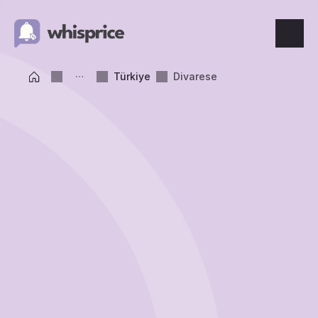
Features
Türkiye
Divarese
Price Tracking
Wishlist
Price Alerts
Resources
Blog
What's New