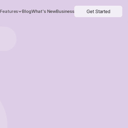
Get Started
Features
Blog
What's New
Business