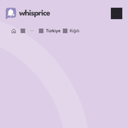
Features
Türkiye
Kiğılı
Price Tracking
Wishlist
Price Alerts
Resources
Blog
What's New