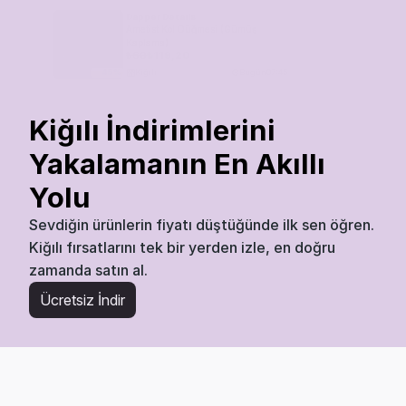
Dapper Details
Ametist Kol Düğmesi (Gümüş 
Kaplama)
₺
60
₺
119,20
Kiğılı
Bugün
07:45
45
%
Kiğılı İndirimlerini 
Yakalamanın En Akıllı 
Yolu
Sevdiğin ürünlerin fiyatı düştüğünde ilk sen öğren. 
Kiğılı fırsatlarını tek bir yerden izle, en doğru 
zamanda satın al.
Ücretsiz İndir