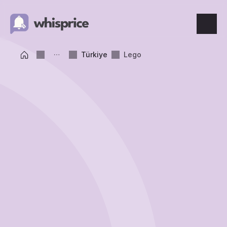
Features
Türkiye
Lego
Price Tracking
Wishlist
Price Alerts
Resources
Blog
What's New