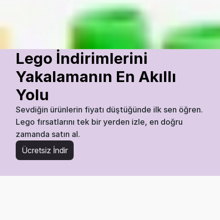
Jumbo Yapı Blokları Başlangıç Seti 
(Pastel)
₺
35
₺
119,20
Lego
Bugün
07:45
28
%
Lego İndirimlerini 
Yakalamanın En Akıllı 
Yolu
Sevdiğin ürünlerin fiyatı düştüğünde ilk sen öğren. 
Lego fırsatlarını tek bir yerden izle, en doğru 
zamanda satın al.
Ücretsiz İndir
Akıllı Alışverişe Hemen Başla