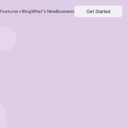
Get Started
Features
Blog
What's New
Business