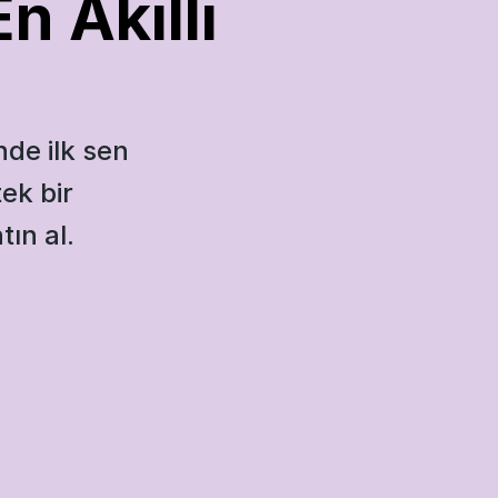
 Akıllı 
de ilk sen 
k bir 
ın al.