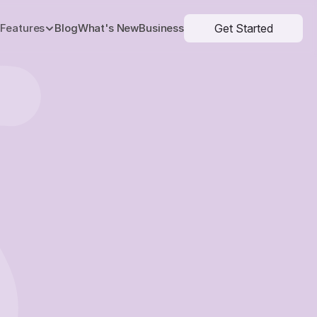
Get Started
Features
Blog
What's New
Business