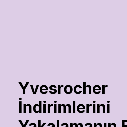
Yvesrocher 
İndirimlerini 
Yakalamanın En