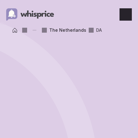
The Netherlands
DA
Features
Price Tracking
Wishlist
Price Alerts
Resources
Blog
What's New