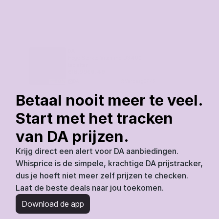
DA
Hoge Sterkte Vitamine D3 400 
tabletten
€
18.99
€
9.49
DA
Vandaag
07:45
50
%
Betaal nooit meer te veel. 
Start met het tracken 
van DA prijzen.
Krijg direct een alert voor DA aanbiedingen. 
Whisprice is de simpele, krachtige DA prijstracker, 
dus je hoeft niet meer zelf prijzen te checken. 
Laat de beste deals naar jou toekomen.
Download de app