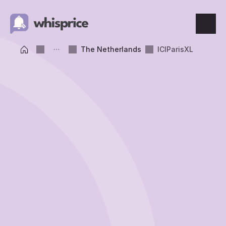
The Netherlands
ICIParisXL
Features
Price Tracking
Wishlist
Price Alerts
Resources
Blog
What's New