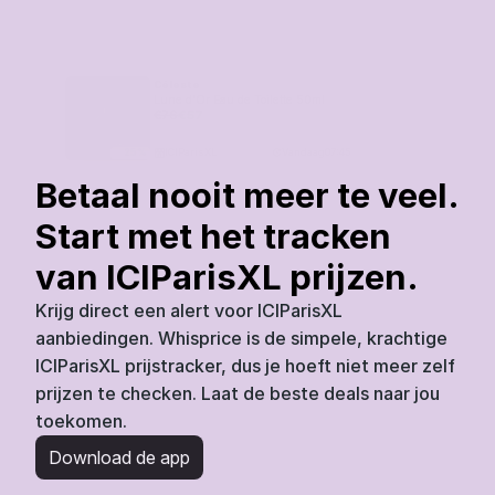
Céleste
Lune d'Or Eau de Toilette 50ml
€
76
€
57
ICIParisXL
Vandaag
07:45
25
%
Betaal nooit meer te veel. 
Start met het tracken 
van ICIParisXL prijzen.
Krijg direct een alert voor ICIParisXL 
aanbiedingen. Whisprice is de simpele, krachtige 
ICIParisXL prijstracker, dus je hoeft niet meer zelf 
prijzen te checken. Laat de beste deals naar jou 
toekomen.
Download de app