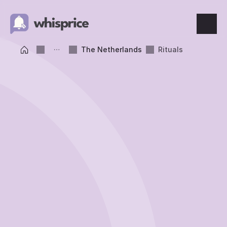
The Netherlands
Rituals
Features
Price Tracking
Wishlist
Price Alerts
Resources
Blog
What's New