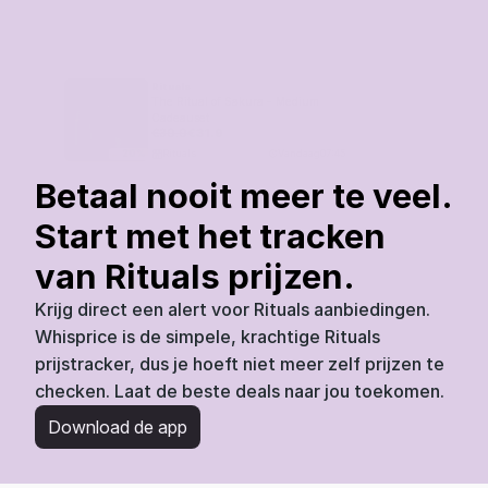
Rituals
The Ritual of Sakura - Medium 
Cadeauset
€
39.9
€
31.9
Rituals
Vandaag
07:45
20
%
Betaal nooit meer te veel. 
Start met het tracken 
van Rituals prijzen.
Krijg direct een alert voor Rituals aanbiedingen. 
Whisprice is de simpele, krachtige Rituals 
prijstracker, dus je hoeft niet meer zelf prijzen te 
checken. Laat de beste deals naar jou toekomen.
Download de app